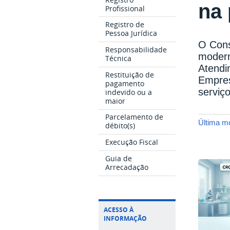
na
Profissional
Registro de
Pessoa Jurídica
O Cons
Responsabilidade
modern
Técnica
Atendi
Restituição de
Empres
pagamento
serviç
indevido ou a
maior
Parcelamento de
última 
débito(s)
Execução Fiscal
Guia de
Arrecadação
ACESSO À
INFORMAÇÃO