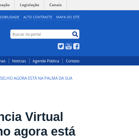
mação
Legislação
Canais
SSIBILIDADE
ALTO CONTRASTE
MAPA DO SITE
Buscar
Buscar
no
no
portal
portal
Twitter
YouTube
Facebook
mas
Noticias
Agenda Pública
Contato
NSELHO AGORA ESTÁ NA PALMA DA SUA
cia Virtual
o agora está