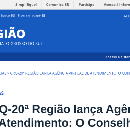
Simplifique!
Comunica BR
Participe
Acesso à infor
 a busca
3
Ir para o rodapé
4
ACE
EGIÃO
MATO GROSSO DO SUL
Acesso a siste
CIAS
>
CRQ-20ª REGIÃO LANÇA AGÊNCIA VIRTUAL DE ATENDIMENTO: O CO
AS
-20ª Região lança Agên
Atendimento: O Conselh