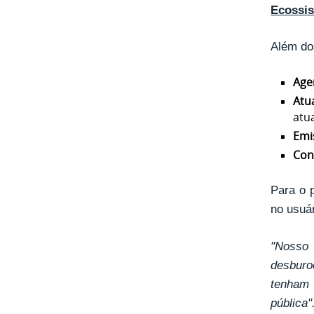
Ecossis
Além do
Age
Atu
atua
Emi
Con
Para o 
no usuár
"Nosso
desburo
tenham 
pública"