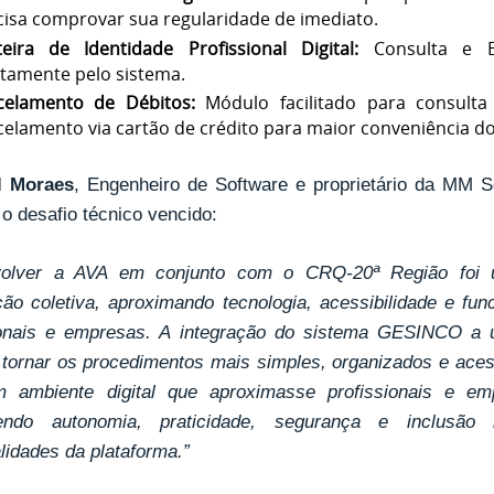
cisa comprovar sua regularidade de imediato.
teira de Identidade Profissional Digital:
Consulta e Em
etamente pelo sistema.
celamento de Débitos:
Módulo facilitado para consulta 
celamento via cartão de crédito para maior conveniência do
l Moraes
, Engenheiro de Software e proprietário da MM 
o desafio técnico vencido:
volver a AVA em conjunto com o CRQ-20ª Região foi u
ção coletiva, aproximando tecnologia, acessibilidade e fu
ionais e empresas. A integração do sistema GESINCO a u
 tornar os procedimentos mais simples, organizados e acess
m ambiente digital que aproximasse profissionais e em
endo autonomia, praticidade, segurança e inclusã
lidades da plataforma.”