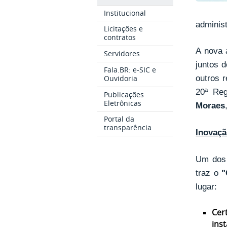
Institucional
administ
Licitações e
contratos
A nova 
Servidores
juntos 
Fala.BR: e-SIC e
outros r
Ouvidoria
20ª Re
Publicações
Eletrônicas
Moraes
Portal da
transparência
Inovaçã
Um dos 
traz o
"
lugar:
Cer
ins