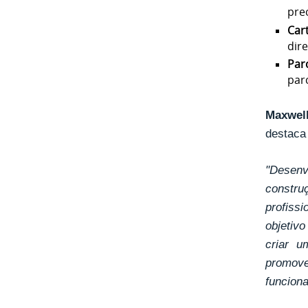
pre
Car
dir
Par
par
Maxwel
destaca 
"Desen
constru
profiss
objetivo
criar u
promov
funciona