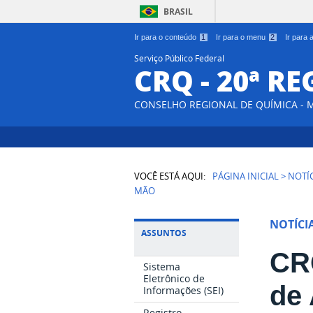
BRASIL
Ir para o conteúdo
1
Ir para o menu
2
Ir para
Serviço Público Federal
CRQ - 20ª R
CONSELHO REGIONAL DE QUÍMICA - 
VOCÊ ESTÁ AQUI:
PÁGINA INICIAL
>
NOTÍ
MÃO
NOTÍCI
ASSUNTOS
CRQ
Sistema
Eletrônico de
de 
Informações (SEI)
Registro