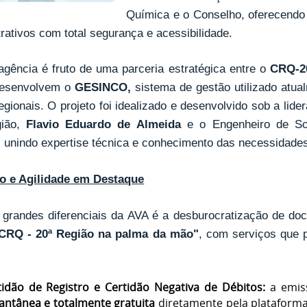
Química e o Conselho, oferecendo u
rativos com total segurança e acessibilidade.
agência é fruto de uma parceria estratégica entre o
CRQ-2
desenvolvem o
GESINCO,
sistema de gestão utilizado atua
egionais. O projeto foi idealizado e desenvolvido sob a li
gião,
Flavio Eduardo de Almeida
e o Engenheiro de So
, unindo expertise técnica e conhecimento das necessidade
o e Agilidade em Destaque
grandes diferenciais da AVA é a desburocratização de doc
CRQ - 20ª Região na palma da mão"
, com serviços que 
tidão de Registro e Certidão Negativa de Débitos:
a emiss
tantânea e totalmente gratuita
diretamente pela plataforma