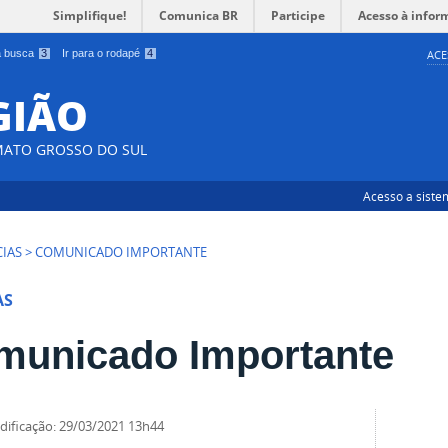
Simplifique!
Comunica BR
Participe
Acesso à infor
 a busca
3
Ir para o rodapé
4
ACE
EGIÃO
MATO GROSSO DO SUL
Acesso a siste
CIAS
>
COMUNICADO IMPORTANTE
AS
municado Importante
odificação
:
29/03/2021 13h44