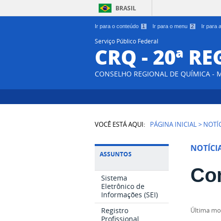
BRASIL
Ir para o conteúdo
1
Ir para o menu
2
Ir para
Serviço Público Federal
CRQ - 20ª R
CONSELHO REGIONAL DE QUÍMICA - 
VOCÊ ESTÁ AQUI:
PÁGINA INICIAL
>
NOTÍ
NOTÍCI
ASSUNTOS
Co
Sistema
Eletrônico de
Informações (SEI)
Registro
última m
Profissional