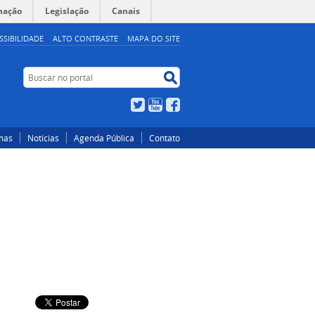
mação
Legislação
Canais
SSIBILIDADE
ALTO CONTRASTE
MAPA DO SITE
Buscar
Buscar
no
no
portal
portal
Twitter
YouTube
Facebook
mas
Noticias
Agenda Pública
Contato