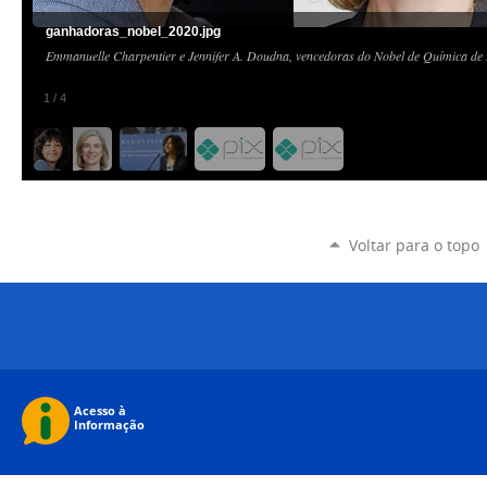
ganhadoras_nobel_2020.jpg
Emmanuelle Charpentier e Jennifer A. Doudna, vencedoras do Nobel de Química de
1
/
4
Voltar para o topo