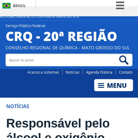
BRASIL
Simplifique!
ACESSIBILIDADE
ALTO CONTRASTE
MAPA DO SITE
Comunica BR
Serviço Público Federal
CRQ - 20ª REGIÃO
Participe
Acesso à informação
CONSELHO REGIONAL DE QUÍMICA - MATO GROSSO DO SUL
Legislação
Buscar
Bus
no
no
portal
por
Canais
Acesso a sistemas
Noticias
Agenda Pública
Contato
NOTÍCIAS
Responsável pelo
álcool e oxigênio,