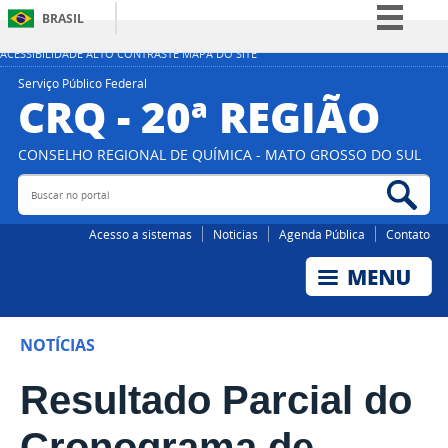
BRASIL
Simplifique!
ACESSIBILIDADE
ALTO CONTRASTE
MAPA DO SITE
Comunica BR
Serviço Público Federal
CRQ - 20ª REGIÃO
Participe
Acesso à informação
CONSELHO REGIONAL DE QUÍMICA - MATO GROSSO DO SUL
Legislação
Buscar
Bus
no
no
portal
por
Canais
Acesso a sistemas
Noticias
Agenda Pública
Contato
NOTÍCIAS
Resultado Parcial do
Cronograma de