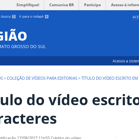
Simplifique!
Comunica BR
Participe
Acesso à infor
 a busca
3
Ir para o rodapé
4
ACE
EGIÃO
MATO GROSSO DO SUL
Acesso a siste
OS
>
COLEÇÃO DE VÍDEOS PARA EDITORIAS
>
TÍTULO DO VÍDEO ESCRITO EM
tulo do vídeo escrit
racteres
dificação
17/08/2017 11h55
Crédito do vídeo