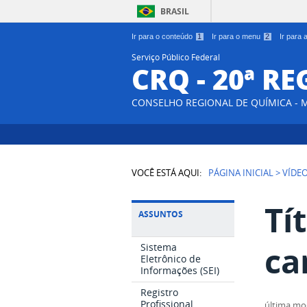
BRASIL
Ir para o conteúdo
1
Ir para o menu
2
Ir para
Serviço Público Federal
CRQ - 20ª R
CONSELHO REGIONAL DE QUÍMICA - 
VOCÊ ESTÁ AQUI:
PÁGINA INICIAL
>
VÍDE
Tí
ASSUNTOS
ca
Sistema
Eletrônico de
Informações (SEI)
Registro
Profissional
última mo