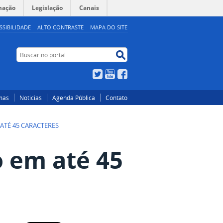
mação
Legislação
Canais
SSIBILIDADE
ALTO CONTRASTE
MAPA DO SITE
Buscar
Buscar
no
no
portal
portal
Twitter
YouTube
Facebook
mas
Noticias
Agenda Pública
Contato
 ATÉ 45 CARACTERES
o em até 45